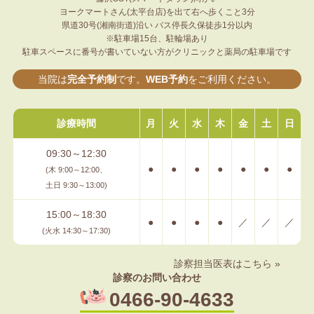
ヨークマートさん(太平台店)を出て右へ歩くこと3分
県道30号(湘南街道)沿い バス停長久保徒歩1分以内
※駐車場15台、駐輪場あり
駐車スペースに番号が書いていない方が
クリニックと薬局の駐車場です
当院は
完全予約制
です。
WEB予約
をご利用ください。
診療時間
月
火
水
木
金
土
日
09:30～12:30
●
●
●
●
●
●
●
(木 9:00～12:00、
土日 9:30～13:00)
15:00～18:30
●
●
●
●
／
／
／
(火水 14:30～17:30)
診察担当医表はこちら »
診察のお問い合わせ
0466-90-4633