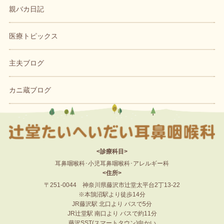
親バカ日記
医療トピックス
主夫ブログ
カニ蔵ブログ
<診療科目>
耳鼻咽喉科･小児耳鼻咽喉科･アレルギー科
<住所>
〒251-0044 神奈川県藤沢市辻堂太平台2丁13-22
※本鵠沼駅より徒歩14分
JR藤沢駅 北口より バスで5分
JR辻堂駅 南口より バスで約11分
藤沢SST(スマートタウン)向かい