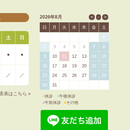
2026年8月
。
日
月
火
水
木
金
土
1
土
日
2
3
4
5
6
7
8
●
●
9
10
11
12
13
14
15
16
17
18
19
20
21
22
／
／
23
24
25
26
27
28
29
30
31
医表はこちら »
■
休診
■
午後休診
■
午前休診
■
その他