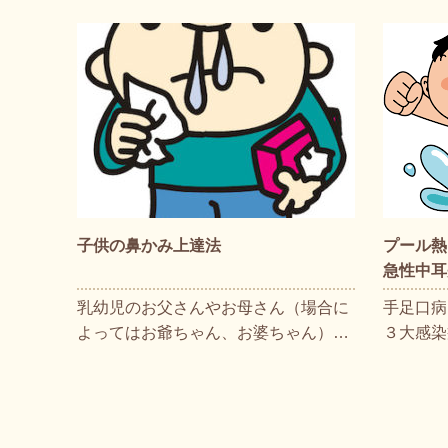
子供の鼻かみ上達法
プール熱
急性中耳
乳幼児のお父さんやお母さん（場合に
手足口病
よってはお爺ちゃん、お婆ちゃん）…
３大感染