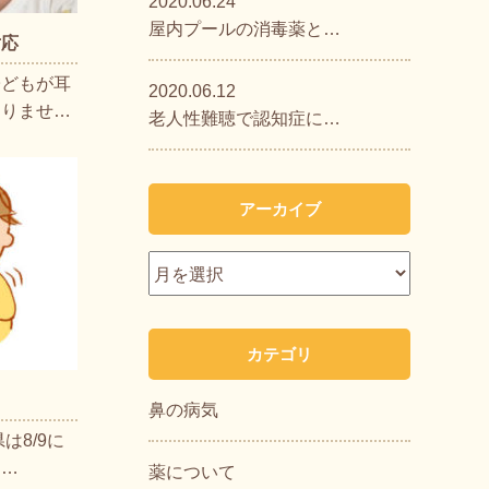
2020.06.24
屋内プールの消毒薬と…
対応
子どもが耳
2020.06.12
ありませ…
老人性難聴で認知症に…
アーカイブ
カテゴリ
鼻の病気
は8/9に
る…
薬について