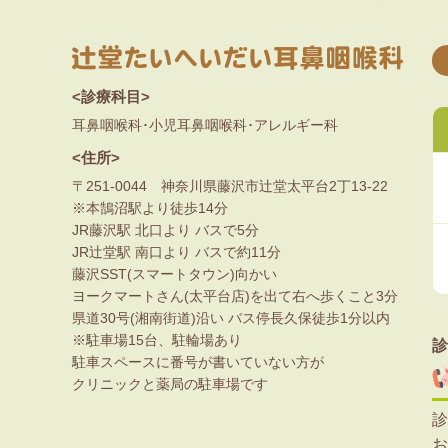
<診療科目>
耳鼻咽喉科･小児耳鼻咽喉科･アレルギー科
<住所>
〒251-0044 神奈川県藤沢市辻堂太平台2丁13-22
※本鵠沼駅より徒歩14分
JR藤沢駅 北口より バスで5分
JR辻堂駅 南口より バスで約11分
藤沢SST(スマートタウン)向かい
ヨークマートさん(太平台店)を出て右へ歩くこと3分
県道30号(湘南街道)沿い バス停長久保徒歩1分以内
※駐車場15台、駐輪場あり
診
駐車スペースに番号が書いていない方が
クリニックと薬局の駐車場です
診
お