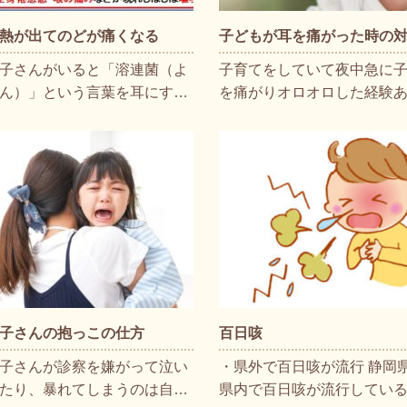
熱が出てのどが痛くなる
子どもが耳を痛がった時の
子さんがいると「溶連菌（よ
子育てをしていて夜中急に
ん）」という言葉を耳にす…
を痛がりオロオロした経験
子さんの抱っこの仕方
百日咳
子さんが診察を嫌がって泣い
・県外で百日咳が流行 静岡県
たり、暴れてしまうのは自…
県内で百日咳が流行してい